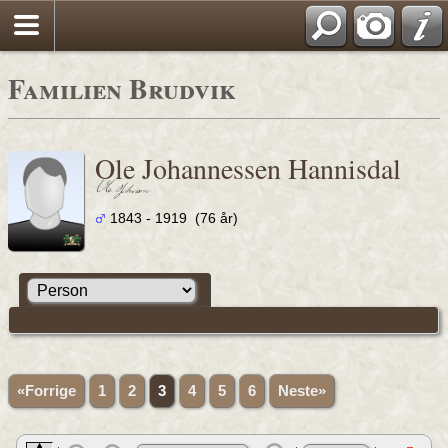
Familien Brudvik
Ole Johannessen Hannisdal
1843 - 1919 (76 år)
«Forrige
1
2
3
4
5
6
Neste»