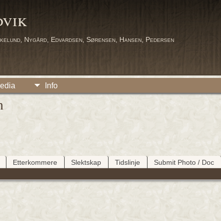
dvik
kelund, Nygård, Edvardsen, Sørensen, Hansen, Pedersen
edia
Info
n
Etterkommere
Slektskap
Tidslinje
Submit Photo / Doc