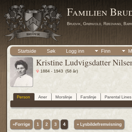
Familien Bru
Brudvik, Grønvold, Røedvang, Bjør
Startside
Søk
Logg inn
Finn
M
Kristine Ludvigsdatter Nilse
1884 - 1943 (58 år)
Person
Aner
Morslinje
Farslinje
Parental Lines
«Forrige
1
2
3
4
» Lysbildefremvisning