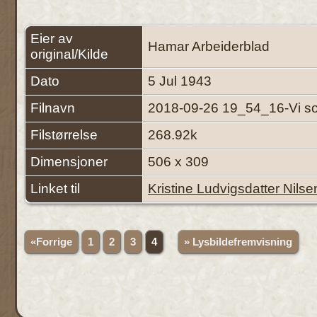
Eier av
Hamar Arbeiderblad
original/Kilde
Dato
5 Jul 1943
Filnavn
2018-09-26 19_54_16-Vi som
Filstørrelse
268.92k
Dimensjoner
506 x 309
Linket til
Kristine Ludvigsdatter Nilse
«Forrige
1
2
3
4
» Lysbildefremvisning