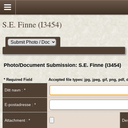
S.E. Finne (I3454)
Photo/Document Submission: S.E. Finne (I3454)
* Required Field
Accepted file types: jpg, jpeg, gif, png, pdf, 
Ditt navn : *
E-postadresse : *
Attachment : *
Des