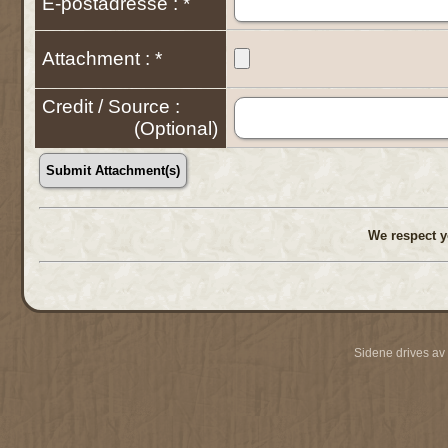
E-postadresse : *
Attachment : *
Credit / Source :
(Optional)
We respect y
Sidene drives av