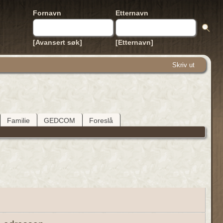
Fornavn
Etternavn
[Avansert søk]
[Etternavn]
Skriv ut
Familie
GEDCOM
Foreslå