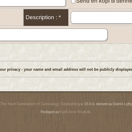
Send en kopi til denn
Description : *
our privacy - your name and email address will not be publicly displayed
The Next Generation of Genealogy Sitebuilding
v. 15.0.4, skrevet av Darrin Ly
Kjell Arne Brudvik
Redigert av
.