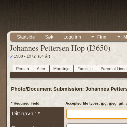
Startside
Søk
Logg inn
Finn
M
Johannes Pettersen Hop (I3650)
1908 - 1972 (64 år)
Person
Aner
Morslinje
Farslinje
Parental Lines
Photo/Document Submission: Johannes Petters
* Required Field
Accepted file types: jpg, jpeg, gif, 
Ditt navn : *