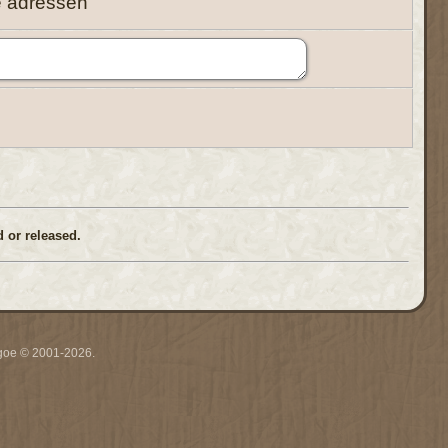
e adressen
 or released.
thgoe © 2001-2026.