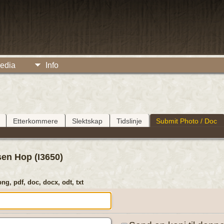
edia
Info
Etterkommere
Slektskap
Tidslinje
Submit Photo / Doc
en Hop (I3650)
png, pdf, doc, docx, odt, txt