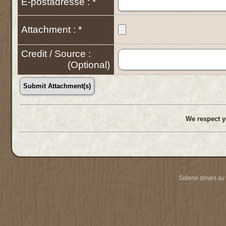
E-postadresse : *
Attachment : *
Credit / Source :
(Optional)
We respect y
Sidene drives av