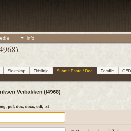
edia
Info
I4968)
Slektskap
Tidslinje
Submit Photo / Doc
Familie
GE
iksen Veibakken (I4968)
png, pdf, doc, docx, odt, txt