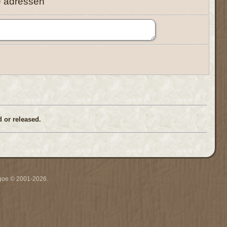
e adressen
 or released.
thgoe © 2001-2026.