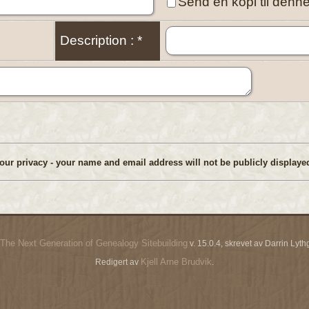
Send en kopi til denn
Description : *
our privacy - your name and email address will not be publicly displayed
The Next Generation of Genealogy Sitebuilding
v. 15.0.4, skrevet av Darrin Ly
Kjell Arne Brudvik
Redigert av
.