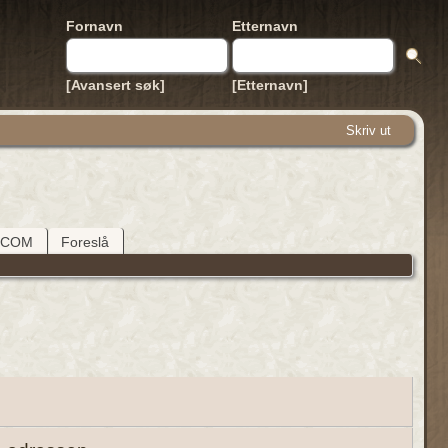
Fornavn
Etternavn
[Avansert søk]
[Etternavn]
Skriv ut
DCOM
Foreslå