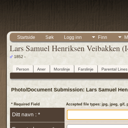
Startside
Søk
Logg inn
Finn
M
Lars Samuel Henriksen Veibakken (
1852 -
Person
Aner
Morslinje
Farslinje
Parental Lines
Photo/Document Submission: Lars Samuel Henr
* Required Field
Accepted file types: jpg, jpeg, gif, 
Ditt navn : *