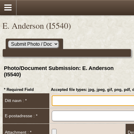
E. Anderson (I5540)
Photo/Document Submission: E. Anderson
(I5540)
* Required Field
Accepted file types: jpg, jpeg, gif, png, pdf, 
Ditt navn : *
E-postadresse : *
Attachment : *
Des