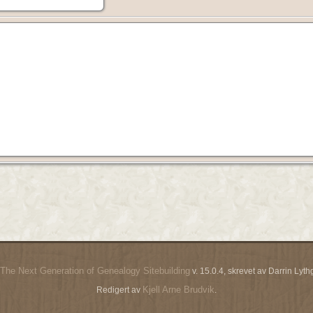
The Next Generation of Genealogy Sitebuilding
v. 15.0.4, skrevet av Darrin Ly
Kjell Arne Brudvik
Redigert av
.