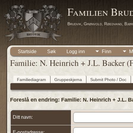
Familien Bru
Brudvik, Grønvold, Røedvang, Bjør
Startside
Søk
Logg inn
Finn
M
Familie: N. Heinrich + J.L. Backer (
Familiediagram
Gruppeskjema
Submit Photo / Doc
Foreslå en endring: Familie: N. Heinrich + J.L. 
Ditt navn:
E-postadresse: