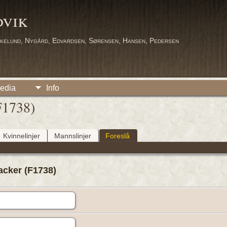
dvik
kelund, Nygård, Edvardsen, Sørensen, Hansen, Pedersen
edia
Info
F1738)
Kvinnelinjer
Mannslinjer
Foreslå
Backer (F1738)