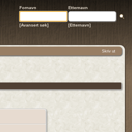
Fornavn
Etternavn
[Avansert søk]
[Etternavn]
Skriv ut