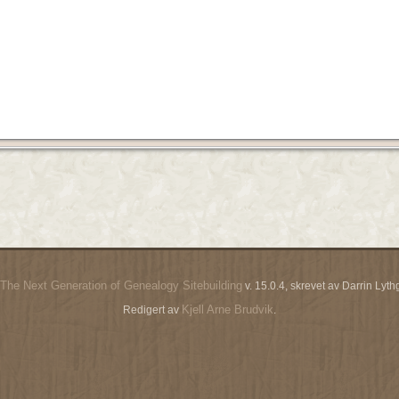
The Next Generation of Genealogy Sitebuilding
v. 15.0.4, skrevet av Darrin Ly
Kjell Arne Brudvik
Redigert av
.