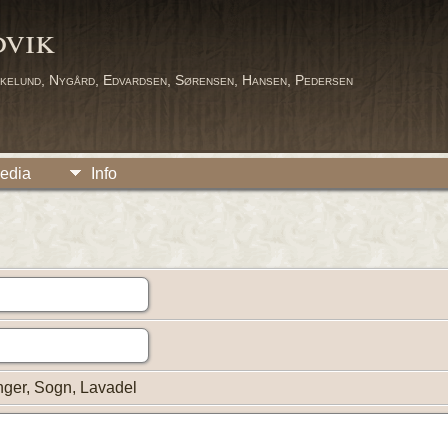
dvik
kelund, Nygård, Edvardsen, Sørensen, Hansen, Pedersen
edia
Info
ger, Sogn, Lavadel