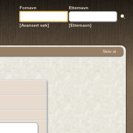
Fornavn
Etternavn
[Avansert søk]
[Etternavn]
Skriv ut