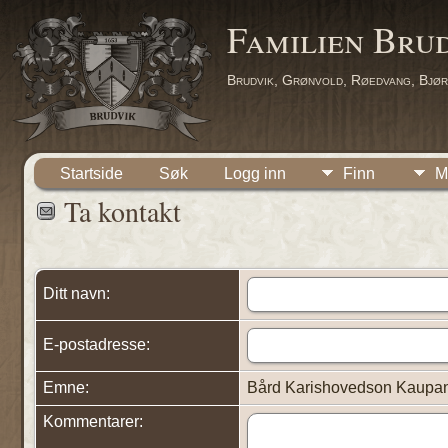
Familien Bru
Brudvik, Grønvold, Røedvang, Bjør
Startside
Søk
Logg inn
Finn
M
Ta kontakt
Ditt navn:
E-postadresse:
Emne:
Bård Karishovedson Kaupan
Kommentarer: