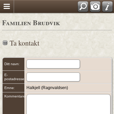
Familien Brudvik
Ta kontakt
Ditt navn:
E-
postadresse:
Halkjell (Ragnvaldsen)
Emne:
Kommentarer: