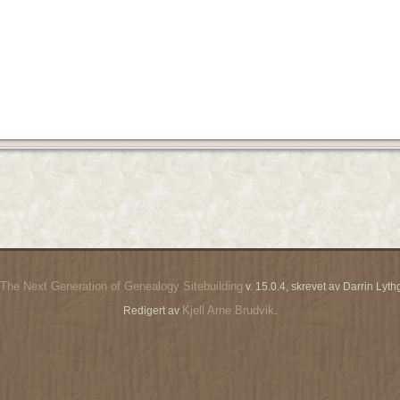
The Next Generation of Genealogy Sitebuilding
v. 15.0.4, skrevet av Darrin Ly
Kjell Arne Brudvik
Redigert av
.