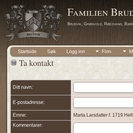
Familien Bru
Brudvik, Grønvold, Røedvang, Bjør
Startside
Søk
Logg inn
Finn
M
Ta kontakt
Ditt navn:
E-postadresse:
Emne:
Marta Larsdatter f. 1719 He
Kommentarer: