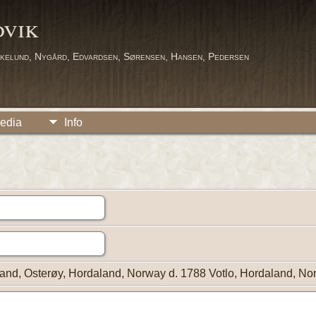
dvik
kelund, Nygård, Edvardsen, Sørensen, Hansen, Pedersen
edia
Info
lland, Osterøy, Hordaland, Norway d. 1788 Votlo, Hordaland, N