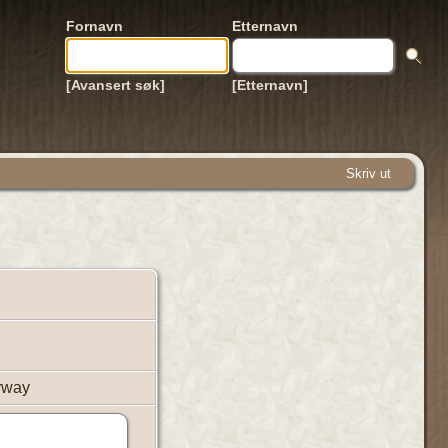
Fornavn
Etternavn
[Avansert søk]
[Etternavn]
Skriv ut
orway