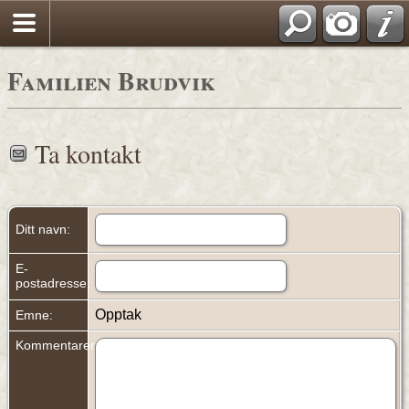
Familien Brudvik
Ta kontakt
Ditt navn:
E-
postadresse:
Opptak
Emne:
Kommentarer: