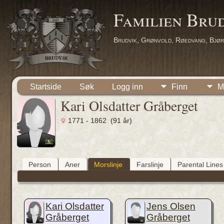
Familien Bru
Brudvik, Grønvold, Røedvang, Bjør
Startside
Søk
Logg inn
Finn
M
Kari Olsdatter Gråberget
1771 - 1862 (91 år)
Person
Aner
Morslinje
Farslinje
Parental Lines
Kari Olsdatter
Jens Olsen
Gråberget
Gråberget