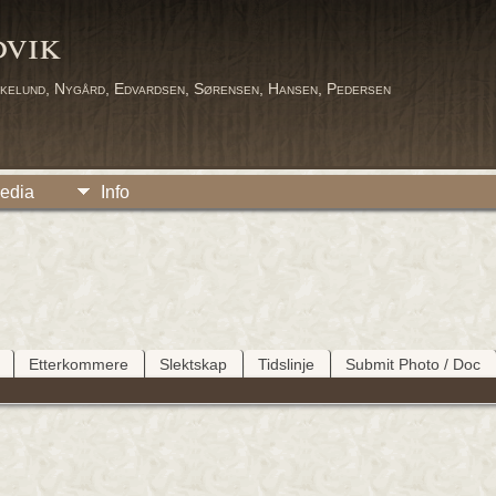
dvik
kelund, Nygård, Edvardsen, Sørensen, Hansen, Pedersen
edia
Info
Etterkommere
Slektskap
Tidslinje
Submit Photo / Doc