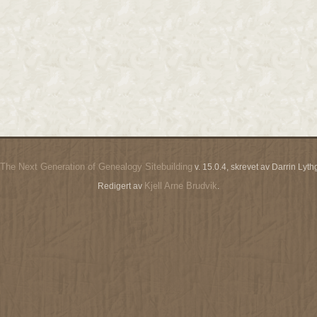
The Next Generation of Genealogy Sitebuilding
v. 15.0.4, skrevet av Darrin Ly
Kjell Arne Brudvik
Redigert av
.