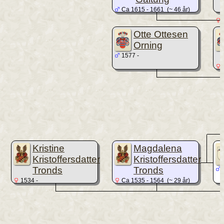
Ca 1615 - 1661 (~ 46 år)
1
Otte Ottesen
Orning
1577 -
Kristine
Magdalena
Kristoffersdatter
Kristoffersdatter
Tronds
Tronds
1534 -
Ca 1535 - 1564 (~ 29 år)