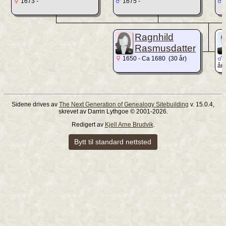
1673 -
1675 -
1
Ragnhild
Rasmusdatter
1650 - Ca 1680 (30 år)
år)
Sidene drives av
The Next Generation of Genealogy Sitebuilding
v. 15.0.4,
skrevet av Darrin Lythgoe © 2001-2026.
Redigert av
Kjell Arne Brudvik
.
Bytt til standard nettsted