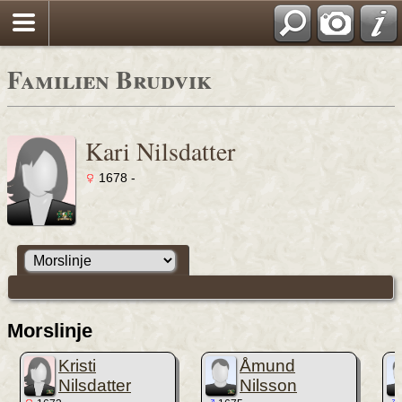
Familien Brudvik
Kari Nilsdatter
1678 -
Morslinje
Kristi
Åmund
Nilsdatter
Nilsson