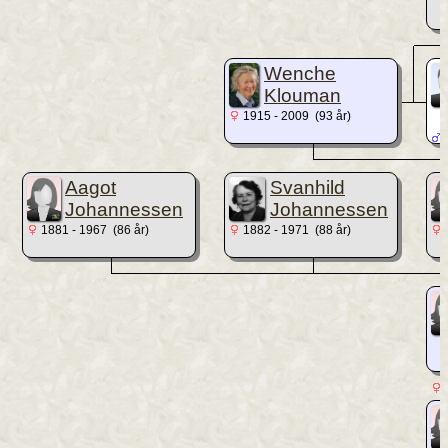
Wenche
Klouman
1915 - 2009 (93 år)
1
Aagot
Svanhild
Johannessen
Johannessen
1881 - 1967 (86 år)
1882 - 1971 (88 år)
1