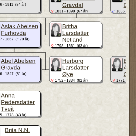
Gravdal
Grav
 - 1911 (84 år)
1831 - 1898 (67 år)
1836 -
Aslak Abelsen
Britha
Furhovda
Larsdatter
Netland
 - 1867 (~ 70 år)
1798 - 1861 (63 år)
Abel Abelsen
Herborg
Brita
Gravdal
Larsdatter
Abel
Øye
Grav
 - 1847 (81 år)
1752 - 1834 (82 år)
1771 - 1798
Anna
Pedersdatter
Tveit
 - 1778 (43 år)
Brita N.N.