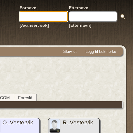
Fornavn
Etternavn
[Avansert søk]
[Etternavn]
Skriv ut
Legg til bokmerke
DCOM
Foreslå
O. Vestervik
R. Vestervik