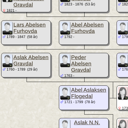
Gravdal
1823 - 1876 (53 år)
1826
1821 -
Lars Abelsen
Abel Abelsen
Furhovda
Furhovda
1789 - 1847 (58 år)
1792 -
1797
Aslak Abelsen
Peder
Gravdal
Abelsen
Gravdal
1760 - 1789 (29 år)
1766
1763 -
Abel Aslaksen
Flogedal
1721 - 1799 (78 år)
1735
Aslak N.N.