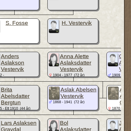
S. Fosse
H. Vestervik
Anders
Anna Alette
Olav
Aslakson
Aslaksdatter
Asla
Vestervik
Vestervik
Vest
2 -
1904 - 1977 (72 år)
1909 - 1972
Brita
Aslak Abelsen
Anna
Abelsdatter
Vestervik
Ande
Bergtun
Gjuv
1868 - 1941 (72 år)
 - Ett 1910 (44 år)
1870 - 1945
Lars Aslaksen
Bol
Joh
Gravdal
Aslaksdatter
Asla