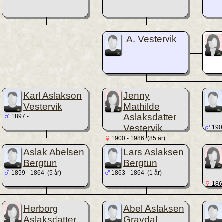
A. Vestervik
Karl Aslakson
Jenny
Vestervik
Mathilde
Aslaksdatter
1897 -
Vestervik
190
1900 - 1986 (85 år)
Aslak Abelsen
Lars Aslaksen
Bergtun
Bergtun
1859 - 1864 (5 år)
1863 - 1864 (1 år)
1865
Herborg
Abel Aslaksen
Aslaksdatter
Gravdal