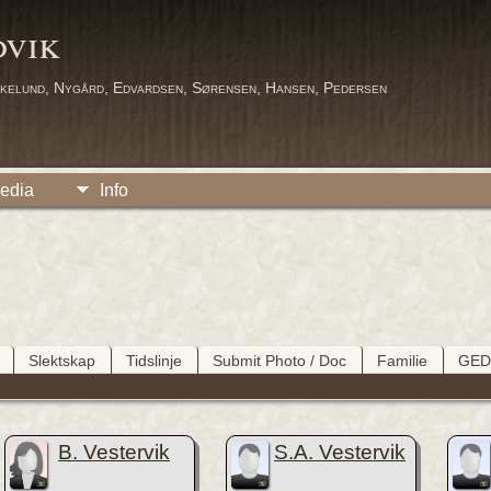
dvik
kelund, Nygård, Edvardsen, Sørensen, Hansen, Pedersen
edia
Info
Slektskap
Tidslinje
Submit Photo / Doc
Familie
GE
B. Vestervik
S.A. Vestervik