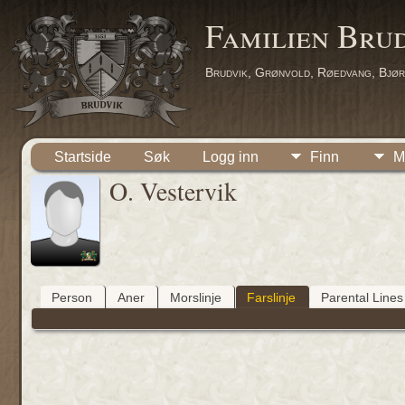
Familien Bru
Brudvik, Grønvold, Røedvang, Bjør
Startside
Søk
Logg inn
Finn
M
O. Vestervik
Person
Aner
Morslinje
Farslinje
Parental Lines