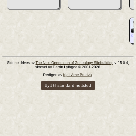
1
Sidene drives av
The Next Generation of Genealogy Sitebuilding
v. 15.0.4,
skrevet av Darrin Lythgoe © 2001-2026.
Redigert av
Kjell Arne Brudvik
.
Bytt til standard nettsted