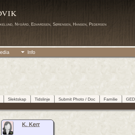
dvik
kelund, Nygård, Edvardsen, Sørensen, Hansen, Pedersen
edia
Info
Slektskap
Tidslinje
Submit Photo / Doc
Familie
GE
K. Kerr