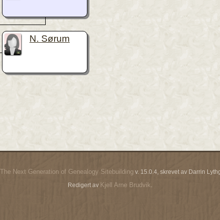
N. Sørum
The Next Generation of Genealogy Sitebuilding
v. 15.0.4, skrevet av Darrin Ly
Kjell Arne Brudvik
Redigert av
.