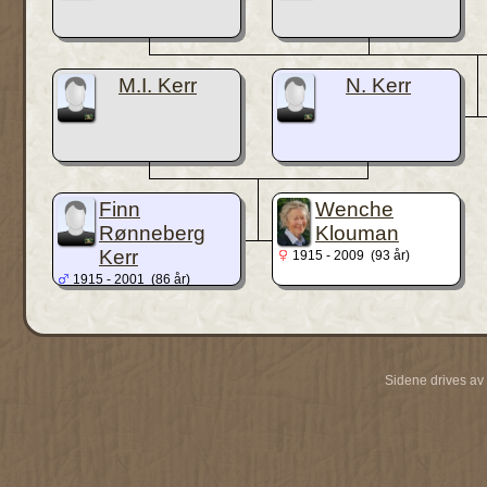
M.I. Kerr
N. Kerr
Finn
Wenche
Rønneberg
Klouman
Kerr
1915 - 2009 (93 år)
1915 - 2001 (86 år)
Sidene drives av