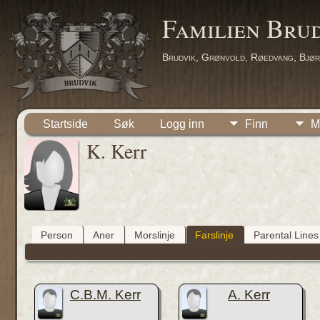
Familien Bru
Brudvik, Grønvold, Røedvang, Bjør
Startside
Søk
Logg inn
Finn
M
K. Kerr
Person
Aner
Morslinje
Farslinje
Parental Lines
C.B.M. Kerr
A. Kerr