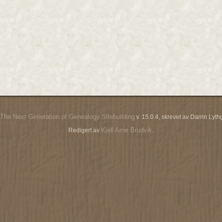
The Next Generation of Genealogy Sitebuilding
v. 15.0.4, skrevet av Darrin Ly
Kjell Arne Brudvik
Redigert av
.