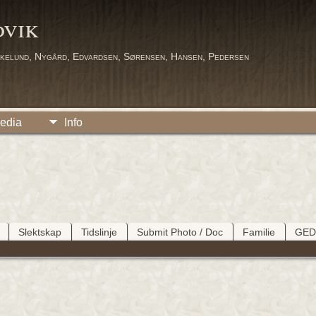
dvik
kelund, Nygård, Edvardsen, Sørensen, Hansen, Pedersen
edia
Info
Slektskap
Tidslinje
Submit Photo / Doc
Familie
GE