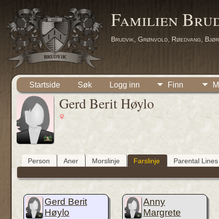
Familien Bru
Brudvik, Grønvold, Røedvang, Bjør
Startside
Søk
Logg inn
Finn
M
Gerd Berit Høylo
Person
Aner
Morslinje
Farslinje
Parental Lines
Gerd Berit
Anny
Høylo
Margrete