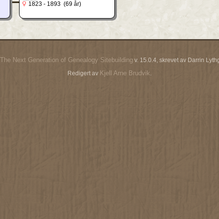
1823 - 1893 (69 år)
The Next Generation of Genealogy Sitebuilding
v. 15.0.4, skrevet av Darrin Ly
Kjell Arne Brudvik
Redigert av
.