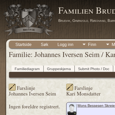
Familien Bru
Brudvik, Grønvold, Røedvang, Bjør
Startside
Søk
Logg inn
Finn
M
Familie: Johannes Iversen Seim / Ka
Familiediagram
Gruppeskjema
Submit Photo / Doc
Farslinje
Farslinje
Johannes Iversen Seim
Kari Monsdatter
Ingen foreldre registrert.
Mons Bessesen Skreie