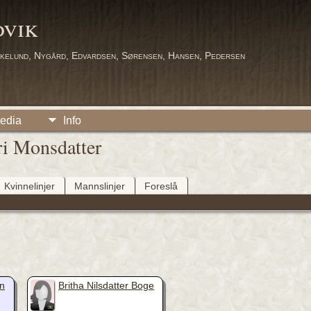
dvik
kelund, Nygård, Edvardsen, Sørensen, Hansen, Pedersen
edia
Info
ri Monsdatter
Kvinnelinjer
Mannslinjer
Foreslå
_
n
Britha Nilsdatter Boge