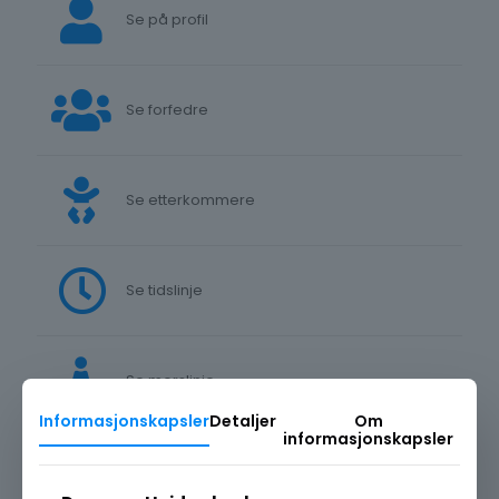
Se på profil
Se forfedre
Se etterkommere
Se tidslinje
Se morslinje
Informasjonskapsler
Detaljer
Om
informasjonskapsler
Se farslinje