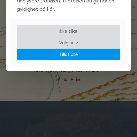
analysere trafikken. Tillatelsen du gir har en
gyldighet på 1 år.
Ikke tillat
© 2026 Alle kopirettigheter forbeholdt, innholdet er
produsert og tilhører Kjell Arne Brudvik. Illustrasjoner
Velg selv
som er benyttet er i stor grad generert av AI - men
basert på mine ekte bilder av personer for å
Tillat alle
gjenskape disse i en historisk kontekst. Alle
illustrasjoner er da mine ut fra mine spesifikasjoner og
basert på de biografiske tekstene.