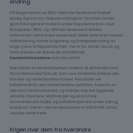
endring
På begynnelsen av 1800-tallet ble Nederland trukket
stadig dypere inn i Napoleonskrigene. Først ble landet
gjort til Kongeriket Holland under Napoleons bror Louis
Bonaparte i 1806, og i 1810 ble Nederland direkte
innlemmet i det franske keiserriket. Dette førte til en massiv
militarisering, fransk lovgivning og tvangsutskrivning av
unge menn til Napoleons hær. Verre for Johan Jacob og
hans yrkesliv var likevel de omfattende
handelsblokadene
som ble innført.
Napoleons kontinentalsystem innebar at all handel med
Storbritannia ble forbudt. Som svar blokkerte britene alle
franske og nederlandske havner. Resultatet var
katastrofalt for den nederlandske sjøfarten: tusenvis av
sjømenn mistet arbeidet, og mange skip ble liggende
ubrukte i havnene. Matmangel og økonomisk
sammenbrudd fulgte, og befolkningen led under sult og
sosial uro. Det er i denne situasjonen vi må forstå Johan
Jacobs neste trekk.
Krigen river dem fra hverandre