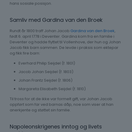
hans sosiale posisjon.
Samliv med Gardina van den Broek
Rundt år 1800 traff Johan Jacob
Gardina van den Broek
,
født 6. april 1778 i Deventer. Gardina kom fra en familie i
Deventer og hadde flyttet til Vollenhove, der hun og Johan
Jacob fikk barn sammen. De levde i praksis som ektepar
og fikk fire barn:
Everhard Philip Seijdel (f. 1801)
Jacob Johan Seijdel (f. 1803)
Johan Frantz Seijdel (f. 1806)
Margareta Elisabeth Seijdel (f. 1810)
Til tross for at de ikke var formelt gift, var Johan Jacob
oppført som far ved barnas dåp, noe som viser at han
anerkjente og støttet sin familie.
Napoleonskrigenes inntog og livets