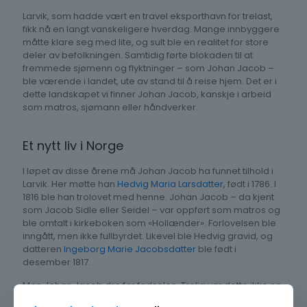
Larvik, som hadde vært en travel eksporthavn for trelast,
fikk nå en langt vanskeligere hverdag. Mange innbyggere
måtte klare seg med lite, og sult ble en realitet for store
deler av befolkningen. Samtidig førte blokaden til at
fremmede sjømenn og flyktninger – som Johan Jacob –
ble værende i landet, ute av stand til å reise hjem. Det er i
dette landskapet vi finner Johan Jacob, kanskje i arbeid
som matros, sjømann eller håndverker.
Et nytt liv i Norge
I løpet av disse årene må Johan Jacob ha funnet tilhold i
Larvik. Her møtte han
Hedvig Maria Larsdatter
, født i 1786. I
1816 ble han trolovet med henne. Johan Jacob – da kjent
som Jacob Sidle eller Seidel – var oppført som matros og
ble omtalt i kirkeboken som «Hollænder». Forlovelsen ble
inngått, men ikke fullbyrdet. Likevel ble Hedvig gravid, og
datteren
Ingeborg Marie Jacobsdatter
ble født i
desember 1817.
Men Johan Jacob dro før fødselen. Trolig var dette ikke en
flukt, men et etterlengtet mulighetsvindu: Endelig, etter