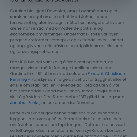
Gardina ble igjen i Deventer, omgitt av små barn og et
samfunn preget av usikkerhet. Med Johan Jacob
forsvunnet og uten livstegn, måtte hun navigere et liv som
alenemor i en tid med omfattende politiske og
økonomiske omveltninger. Under fransk styre var byen
preget av reformer, verneplikt og skiftende lover. Handel
og dagligliv var sterkt påvirket av krigstidens restriksjoner
og forsyningsproblemer.
Etter 1810 ble det vanskelig å finne mat og arbeid, og
mange kvinner måtte forsørge familiene sine alene.
Gardina fikk i 1811 et barn med soldaten
Frederik Christiaan
Remmig
– kanskje som følge av behov for trygghet eller et
ønske om stabilitet i en krevende tid. Fortsatt uten å vite
hva som hadde skjedd med Johan Jacob, valgte hun til
slutt å gå videre. Den 5. desember 1817 giftet hun seg med
Jacobus Frinks
, en enkemann fra Deventer.
Dette ekteskapet gav henne trolig sosial og økonomisk
trygghet, men var også en formell bekreftelse på at hun
anså Johan Jacob som tapt for godt. Det kan ikke ha vært
en lett avgjørelse, men etter mer enn syv år uten kontakt –
i en tid der savnede menn gjerne ble antatt døde – var det