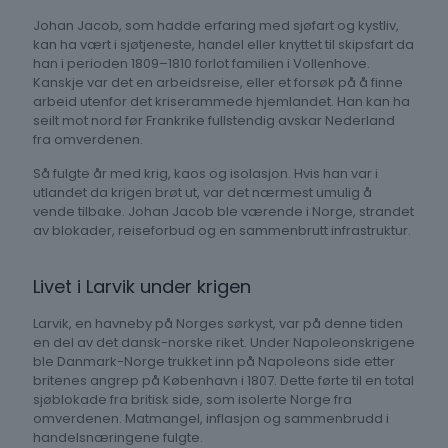
Johan Jacob, som hadde erfaring med sjøfart og kystliv,
kan ha vært i sjøtjeneste, handel eller knyttet til skipsfart da
han i perioden 1809–1810 forlot familien i Vollenhove.
Kanskje var det en arbeidsreise, eller et forsøk på å finne
arbeid utenfor det kriserammede hjemlandet. Han kan ha
seilt mot nord før Frankrike fullstendig avskar Nederland
fra omverdenen.
Så fulgte år med krig, kaos og isolasjon. Hvis han var i
utlandet da krigen brøt ut, var det nærmest umulig å
vende tilbake. Johan Jacob ble værende i Norge, strandet
av blokader, reiseforbud og en sammenbrutt infrastruktur.
Livet i Larvik under krigen
Larvik, en havneby på Norges sørkyst, var på denne tiden
en del av det dansk-norske riket. Under Napoleonskrigene
ble Danmark-Norge trukket inn på Napoleons side etter
britenes angrep på København i 1807. Dette førte til en total
sjøblokade fra britisk side, som isolerte Norge fra
omverdenen. Matmangel, inflasjon og sammenbrudd i
handelsnæringene fulgte.