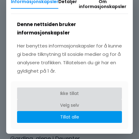
Informasjonskapsler
Detaljer
Om
Napoleons fall i 1815 og stabilisering i Europa, ble det mulig
informasjonskapsler
å reise hjem igjen. Politisk og økonomisk uro i Nederland
vedvarte til 1816–17, men mot slutten av denne perioden
ble reiser lettere, og forholdene i Nederland mer stabile.
Denne nettsiden bruker
Johan Jacob forlot Norge og reiste tilbake til hjemlandet –
kanskje med håp om å gjenforenes med Gardina.
informasjonskapsler
Her benyttes informasjonskapsler for å kunne
gi bedre tilknytning til sosiale medier og for å
analysere trafikken. Tillatelsen du gir har en
gyldighet på 1 år.
Ikke tillat
Velg selv
Tillat alle
Gardina, alene i Deventer