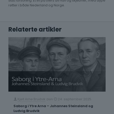
slutt forsoning. Et liv på tvers av hav og skjebner, med dype
røtter i både Nederland og Norge.
Relaterte artikler
Kjell Arne Brudvik
den
24. september 2025
Saborg i Ytre Arna – Johannes Steinsland og
Ludvig Brudvik