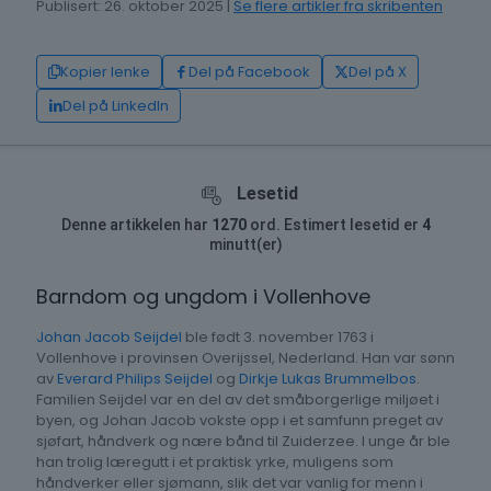
Publisert: 26. oktober 2025 |
Se flere artikler fra skribenten
Kopier lenke
Del på Facebook
Del på X
Del på LinkedIn
Lesetid
Denne artikkelen har
1270
ord. Estimert lesetid er
4
minutt(er)
Barndom og ungdom i Vollenhove
Johan Jacob Seijdel
ble født 3. november 1763 i
Vollenhove i provinsen Overijssel, Nederland. Han var sønn
av
Everard Philips Seijdel
og
Dirkje Lukas Brummelbos
.
Familien Seijdel var en del av det småborgerlige miljøet i
byen, og Johan Jacob vokste opp i et samfunn preget av
sjøfart, håndverk og nære bånd til Zuiderzee. I unge år ble
han trolig læregutt i et praktisk yrke, muligens som
håndverker eller sjømann, slik det var vanlig for menn i