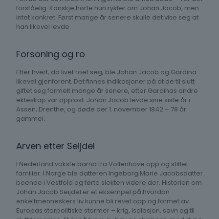
forståelig. Kanskje hørte hun rykter om Johan Jacob, men
intet konkret. Først mange år senere skulle det vise seg at
han likevel levde.
Forsoning og ro
Etter hvert, da livet roet seg, ble Johan Jacob og Gardina
likevel gjenforent. Det finnes indikasjoner på at de til slutt
giftet seg formelt mange år senere, etter Gardinas andre
ekteskap var oppløst. Johan Jacob levde sine siste år i
Assen, Drenthe, og døde der 1. november 1842 – 78 år
gammel.
Arven etter Seijdel
I Nederland vokste barna fra Vollenhove opp og stiftet
familier. I Norge ble datteren Ingeborg Marie Jacobsdatter
boende i Vestfold og førte slekten videre der. Historien om
Johan Jacob Seijdel er et eksempel på hvordan
enkeltmenneskers liv kunne bli revet opp og formet av
Europas storpolitiske stormer – krig, isolasjon, savn og til