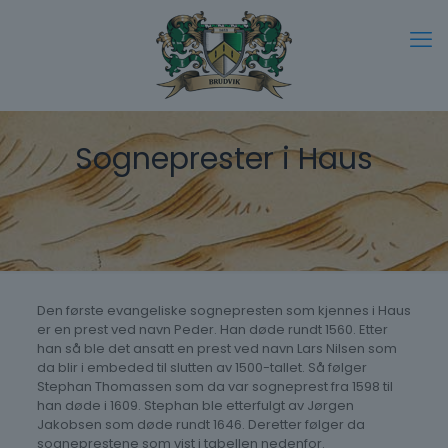
Sogneprester i Haus
Den første evangeliske sognepresten som kjennes i Haus
er en prest ved navn Peder. Han døde rundt 1560. Etter
han så ble det ansatt en prest ved navn Lars Nilsen som
da blir i embeded til slutten av 1500-tallet. Så følger
Stephan Thomassen som da var sogneprest fra 1598 til
han døde i 1609. Stephan ble etterfulgt av Jørgen
Jakobsen som døde rundt 1646. Deretter følger da
sogneprestene som vist i tabellen nedenfor.