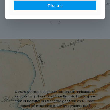
Tillat alle
Viser 1 til 10 av 19 linjer
© 2026 Alle kopirettigheter forbeholdt, innholdet er
produsert og tilhører Kjell Arne Brudvik. Illustrasjoner
som er benyttet er i stor grad generert av AI - men
basert på mine ekte bilder av personer for å