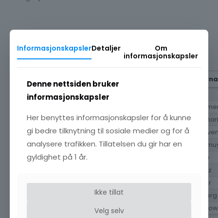
10
Vis
linjer
Informasjonskapsler
Detaljer
Om
informasjonskapsler
Søk:
NUM
Fornavn
Farsnavn
Ettern
Denne nettsiden bruker
1
Oluf
Jensen
Torp
informasjonskapsler
2
Mogens
Olufsen
Hamme
Her benyttes informasjonskapsler for å kunne
3
Niels
Jensen
Hjerma
gi bedre tilknytning til sosiale medier og for å
4
Claus Laurentii
Laurentiussen
Schaven
analysere trafikken. Tillatelsen du gir har en
5
Gert
Knudsen
Geelmu
gyldighet på 1 år.
6
Arnoldus Von Westen
Petersen
Sylow
7
Michael Stub
Frederiksen
Arentz
8
Johan Købke
Henriksen
Meyer
Ikke tillat
9
Gerhard Severin
Johansen
Heiberg
10
Johan Gottlieb
Hansen
Thaulow
Velg selv