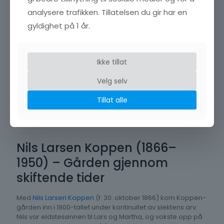
analysere trafikken. Tillatelsen du gir har en
gyldighet på 1 år.
Ikke tillat
Velg selv
Tillat alle
Nils Larsen Koppen (1866–
1950) – Gården gjennom
skiftende tider
Med
Nils Larsen Koppen
(f. 30. oktober 1866) kom Koppen-
gården inn i 1900-tallet under kontinuitet av slektens arv.
Nils var eldstesønnen til Lars og Martha, og vokste opp på