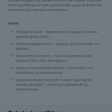
Gården Koppen og slekten som bor der, knytter sammen
fortid og nåtid på en helt spesiell måte, og er et strålende
eksempel på Osterøys rike kulturarv.
Kilder:
Familien Brudvik – Slektshistorie (Koppen-slektens
genealogiske data) .
Osterøy bygdehistorie – Koppen gard (historikk om
gården) .
Wikimedia Commons – Foto av gamlahuset på
Koppen (1600-talls våningshus) .
Koppen Gard offisiell nettside – Informasjon om
kulturtilbud og familiehistorie .
Dagboksnotater fra Lars N. Koppen (gjengitt på
Familien Brudvik) – skildring av gårdsdrift og
familieforhold .