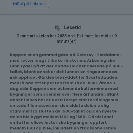
Del på LinkedIn
Lesetid
Denne artikkelen har
2685
ord. Estimert lesetid er
9
minutt(er)
Koppen er en gammel gård på Osterøy i Hordaland,
med røtter langt tilbake i historien. Arkeologiske
funn tyder på at det bodde folk her allerede på 900-
tallet, blant annet er det funnet en ringspenne av
irsk opphav . Gården ble ryddet før Svartedauden,
men lå øde etter pesten fram til ca. 1530-årene. I
dag står Koppen som et levende kulturminne med
bygninger som spenner over flere århundrer. Blant
annet finnes her et av Osterøys eldste våningshus –
en todelt lemstove der den eldste delen trolig
stammer fra slutten av 1500-tallet og den nyeste
delen ble bygd mellom 1862 og 1866 . Gårdstunet
omfatter elleve historiske bygninger oppført
mellom 1601 og 1914, inkludert en tradisjonell smie