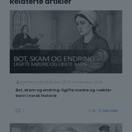
Relaterte artikler
Kjell Arne Brudvik
den
12. november 2025
Bot, skam og endring: Ugifte mødre og «uekte»
barn i norsk historie
-
1
0
Les mer
Bot,
skam