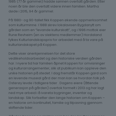
1985 (77 år gammel) hadde sønnen overtatt gården. Etter
noen år ble den overtatt videre innen familien. Martha
døde i 2015, 94 år gammel.
På 1980- og 90-tallet fikk Koppen økende oppmerksomhet
som kulturminne. I 1988 skrev lokalavisen Bygdanytt om
gården som en “levande kulturskatt”, og i 1996 mottok eier
Rune Revheim (en av slektens medlemmer) Hordaland
fylkes Kulturlandskapspris for arbeidet med å ta vare på
kulturlandskapet på Koppen .
Dette viser anerkjennelsen for det store
vedlikeholdsarbeidet og den historiske verdien gården
har. I nyere tid har familien åpnet Koppen for omvisninger
og kulturarrangementer, slik at publikum kan oppleve den
unike historien på stedet. I dag fremstår Koppen gard som
en levende museal gård der man kan se hvordan folk på
Osterøy levde i tidligere tider . Dagens eiere (åttende
generasjon på gården) overtok formelt i 2013 og har lagt
ned mye arbeid i å ivareta bygninger, inventar og
landskap. Slik fortsetter den lange historien om Koppen –
en historie om kontinuitet, familie og tilpasning gjennom
skiftende tider.