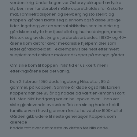
verdenskrig. Under krigen var Osterøy okkupert av tyske
styrker, men landbruket måtte opprettholdes for å skaffe
mat. Familietradisjonen og selvberging sto sterkt, og
Koppen-gården klarte seg gjennom også disse urolige
tider. Ingeborg var en sentral skikkelse; som budeie og
gårdskone styrte hun fjøsstellet og husholdningen, mens
Nils tok seg av det tyngre jordbruksarbeidet. I 1930- og 40-
årene kom det for alvor mekaniske hjelpemidler som
lettet gårdsarbeidet – eksempelvis ble hest etter hvert
supplert med enklere motorredskaper på mange gårder.
Om slike kom til Koppen i Nils’ tid er usikkert, men i
etterkrigsårene ble det vanlig.
Den 2. februar 1950 døde Ingeborg Nilsdatter, 85 år
gammel, på Koppen . Samme år døde også Nils Larsen
Koppen; han ble 83 år og hadde da vært enkemann i kort
tid . Med Nils’ bortgang var en hel epoke over – han var
siste gjenlevende av søskenflokken sin og hadde holdt
familiearven i hevd gjennom første halvdel av 1900-tallet.
Gården gikk videre til neste generasjon Koppen, som
allerede
hadde tatt over det meste av driften før Nils døde.