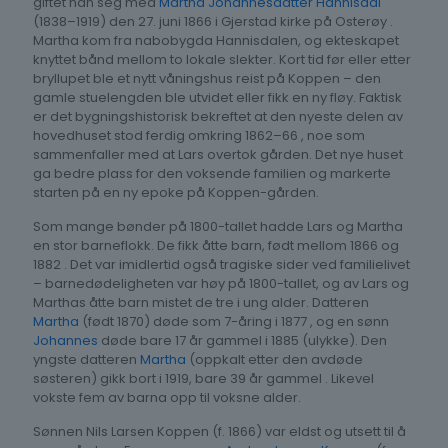
giftet han seg med
Martha Johannesdatter Hannisdal
(1838–1919) den 27. juni 1866 i Gjerstad kirke på Osterøy .
Martha kom fra nabobygda Hannisdalen, og ekteskapet
knyttet bånd mellom to lokale slekter. Kort tid før eller etter
bryllupet ble et nytt våningshus reist på Koppen – den
gamle stuelengden ble utvidet eller fikk en ny fløy. Faktisk
er det bygningshistorisk bekreftet at den nyeste delen av
hovedhuset stod ferdig omkring 1862–66 , noe som
sammenfaller med at Lars overtok gården. Det nye huset
ga bedre plass for den voksende familien og markerte
starten på en ny epoke på Koppen-gården.
Som mange bønder på 1800-tallet hadde Lars og Martha
en stor barneflokk. De fikk åtte barn, født mellom 1866 og
1882 . Det var imidlertid også tragiske sider ved familielivet
– barnedødeligheten var høy på 1800-tallet, og av Lars og
Marthas åtte barn mistet de tre i ung alder. Datteren
Martha
(født 1870) døde som 7-åring i 1877 , og en sønn
Johannes
døde bare 17 år gammel i 1885 (ulykke). Den
yngste datteren
Martha
(oppkalt etter den avdøde
søsteren) gikk bort i 1919, bare 39 år gammel . Likevel
vokste fem av barna opp til voksne alder.
Sønnen Nils Larsen Koppen (f. 1866) var eldst og utsett til å