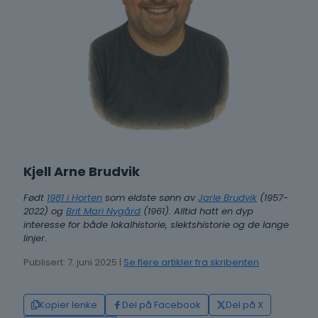
Kjell Arne Brudvik
Født
1981 i Horten
som eldste sønn av
Jarle Brudvik
(1957-
2022) og
Brit Mari Nygård
(1961). Alltid hatt en dyp
interesse for både lokalhistorie, slektshistorie og de lange
linjer.
Publisert: 7. juni 2025 |
Se flere artikler fra skribenten
Kopier lenke
Del på Facebook
Del på X