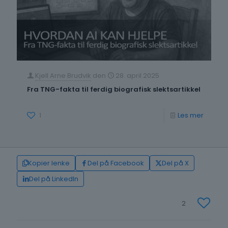
Fra
storsla
tromm
til
storslåt
Kjell Arne Brudvik
den
28. april 2025
skrøne
Fra TNG-fakta til ferdig biografisk slektsartikkel
-
1
Les mer
Fra
TNG-
fakta
Kopier lenke
Del på Facebook
Del på X
til
Del på LinkedIn
ferdig
2
biograf
slektsar