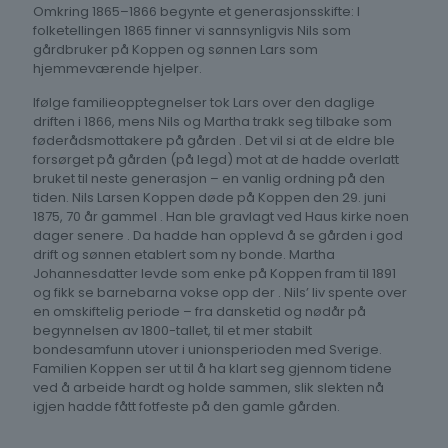
Omkring 1865–1866 begynte et generasjonsskifte: I
folketellingen 1865 finner vi sannsynligvis Nils som
gårdbruker på Koppen og sønnen Lars som
hjemmeværende hjelper.
Ifølge familieopptegnelser tok Lars over den daglige
driften i 1866, mens Nils og Martha trakk seg tilbake som
føderådsmottakere på gården . Det vil si at de eldre ble
forsørget på gården (på legd) mot at de hadde overlatt
bruket til neste generasjon – en vanlig ordning på den
tiden. Nils Larsen Koppen døde på Koppen den 29. juni
1875, 70 år gammel . Han ble gravlagt ved Haus kirke noen
dager senere . Da hadde han opplevd å se gården i god
drift og sønnen etablert som ny bonde. Martha
Johannesdatter levde som enke på Koppen fram til 1891
og fikk se barnebarna vokse opp der . Nils’ liv spente over
en omskiftelig periode – fra dansketid og nødår på
begynnelsen av 1800-tallet, til et mer stabilt
bondesamfunn utover i unionsperioden med Sverige.
Familien Koppen ser ut til å ha klart seg gjennom tidene
ved å arbeide hardt og holde sammen, slik slekten nå
igjen hadde fått fotfeste på den gamle gården.