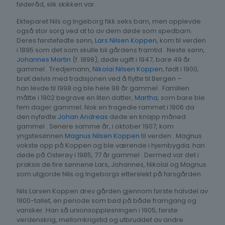
føderåd, slik skikken var.
Ekteparet Nils og Ingeborg fikk seks barn, men opplevde
også stor sorg ved at to av dem døde som spedbarn.
Deres førstefødte sønn,
Lars Nilsen Koppen
, kom til verden
i 1895 som det som skulle bli gårdens framtid . Neste sønn,
Johannes Martin
(f. 1898), døde ugift i 1947, bare 49 år
gammel . Tredjemann,
Nikolai Nilsen Koppen
, født i 1900,
brøt delvis med tradisjonen ved å flytte til Bergen –
han levde til 1998 og ble hele 98 år gammel . Familien
måtte i 1902 begrave en liten datter,
Martha
, som bare ble
fem dager gammel. Nok en tragedie rammet i 1906 da
den nyfødte
Johan Andreas
døde en knapp måned
gammel . Senere samme år, i oktober 1907, kom
yngstesønnen
Magnus Nilsen Koppen
til verden . Magnus
vokste opp på Koppen og ble værende i hjembygda; han
døde på Osterøy i 1985, 77 år gammel . Dermed var det i
praksis de fire sønnene Lars, Johannes, Nikolai og Magnus
som utgjorde Nils og Ingeborgs etterslekt på farsgården.
Nils Larsen Koppen drev gården gjennom første halvdel av
1900-tallet, en periode som bød på både framgang og
vansker. Han så unionsoppløsningen i 1905, første
verdenskrig, mellomkrigstid og utbruddet av andre