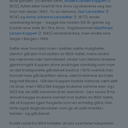
arve gården . En annen sønn,
Anders Larsen Koppen
(f.
1872), flyttet etter hvert til Ytre Arna og etablerte seg der,
hvor han døde i 1953 . To av døtrene,
Guri Larsdatter
(f.
1874) og
Anna Johanna Larsdatter
(f. 1877), levde
usedvanlig lenge – begge ble nesten 100 år gamle og
bodde sine siste år i Ytre Arna . Yngstesønnen
Marthines
Larsen Koppen
(f. 1882) utvandret ikke, men endte sine
dager i Bergen i 1969.
Dette viser hvordan noen i slekten søkte muligheter
utenfor gården mot slutten av 1800-tallet, mens andre
ble værende nær hjemstedet. Under Lars Nilsens ledelse
gjennomgikk Koppen store endringer samtidig som mye
av det tradisjonelle gårdslivet bestod. I 1870 overtok han
formelt hele gårdsdriften alene, idet foreldrene da trakk
seg helt tilbake . Gården Koppen hadde historisk vært delt
i to bruk, men i 1852 fikk begge brukene samme eier, og i
1923 ble de slått sammen til én eiendom . Lars synes å ha
drevet begge brukene samlet mot slutten av 1800-tallet,
slik at Koppen igjen fungerte som en enhetlig gård. Han
førte også dagboknotater som gir et unikt innblikk i
familie- og gårdslivet.
Et slikt notat fra 1894 forteller at Lars overførte halvparten