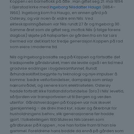
Koppen i en barneflokk på åtte . Han giftet seg 21. mai 1894
i Gjerstad kirke med
Ingeborg Nilsdatter Haugo
(1864–
1950). Ingeborg kom fra Haugo, en annen gård på
Osterøy, og var noen år eldre enn Nils. Ved
ekteskapsinngåelsen var Nils rundt 27 år og Ingeborg 30 .
Samme året som de giftet seg, mottok Nils (i følge farens
dagbok) skjøte på halvparten av gården fra sin far Lars .
Dermed var det klart for tredje generasjon Koppen på rad
som eiere i moderne tid.
Nils og Ingeborg bosatte seg på Koppen og fortsatte det
tradisjonelle gårdsbruket, men de levde også i en tid med
gradvise endringer i bygdesamfunnet. Rundt
århundreskiftet begynte ny teknologi og nye impulser å
komme: bedre veiforbindelser, dampskip som anløp
nærområdet, og senere kom elektrisiteten. Osterøy
hadde fortsatt ikke fastlandsforbindelse (bro) i Nils’ levetid,
så fjorden var transportveien ut til Bergen og verden
utenfor. Gårdshverdagen på Koppen var nok likevel
gjenkjennelig – de drev med kyr, sauer og åkerbruk for
husholdningens behov, slik generasjonene før hadde
gjort. I folketellingen 1910 tituleres Nils Larsen som
gårdbruker på Koppen , noe han forble fram til han ble
gammel. Foreldrene hans bodde da ennå på gården som