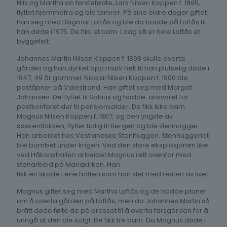
Nils og Martha sin førstefødte, Lars Nilsen Koppen f. 1895,
flyttet hjemmefra og ble tømrer. På sine eldre dager giftet
han seg med Dagmar Loftås og ble da bonde på Loftås til
han døde i 1975. De fikk et barn. I dag så er hele Loftås et
byggefelt.
Johannes Martin Nilsen Koppen f. 1898 skulle overta
gården og han dyrket opp mark helt til han plutselig døde i
1947, 49 år gammel. Nikolai Nilsen Koppen f. 1900 ble
poståpner på Valestrand. Han giftet seg med Margot
Johansen. De flyttet til Salhus og hadde ansvaret for
postkontoret der til pensjonsalder. De fikk ikke barn.
Magnus Nilsen Koppen f. 1907, og den yngste av
søskenflokken, flyttet tidlig til Bergen og ble stenhogger.
Han arbeidet hos Vestlandske Stenhuggeri. Stenhuggeriet
ble bombet under krigen. Ved den store eksplosjonen like
ved Håkonshallen arbeidet Magnus rett ovenfor med
stenarbeid på Mariakirken. Han
fikk en skade i ene hoften som han slet med resten av livet.
Magnus giftet seg med Martha Loftås og de hadde planer
om å overta gården på Loftås, men da Johannes Martin så
brått døde følte de på presset til å overta farsgården for å
unngå at den ble solgt. De fikk tre barn. Da Magnus døde i