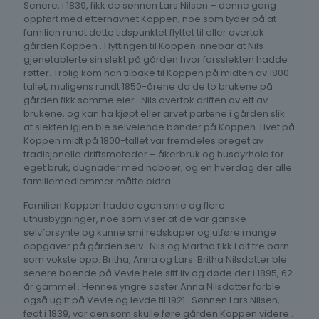
Senere, i 1839, fikk de sønnen Lars Nilsen – denne gang
oppført med etternavnet Koppen, noe som tyder på at
familien rundt dette tidspunktet flyttet til eller overtok
gården Koppen . Flyttingen til Koppen innebar at Nils
gjenetablerte sin slekt på gården hvor farsslekten hadde
røtter. Trolig kom han tilbake til Koppen på midten av 1800-
tallet, muligens rundt 1850-årene da de to brukene på
gården fikk samme eier . Nils overtok driften av ett av
brukene, og kan ha kjøpt eller arvet partene i gården slik
at slekten igjen ble selveiende bønder på Koppen. Livet på
Koppen midt på 1800-tallet var fremdeles preget av
tradisjonelle driftsmetoder – åkerbruk og husdyrhold for
eget bruk, dugnader med naboer, og en hverdag der alle
familiemedlemmer måtte bidra.
Familien Koppen hadde egen smie og flere
uthusbygninger, noe som viser at de var ganske
selvforsynte og kunne smi redskaper og utføre mange
oppgaver på gården selv . Nils og Martha fikk i alt tre barn
som vokste opp: Britha, Anna og Lars. Britha Nilsdatter ble
senere boende på Vevle hele sitt liv og døde der i 1895, 62
år gammel . Hennes yngre søster Anna Nilsdatter forble
også ugift på Vevle og levde til 1921 . Sønnen Lars Nilsen,
født i 1839, var den som skulle føre gården Koppen videre .