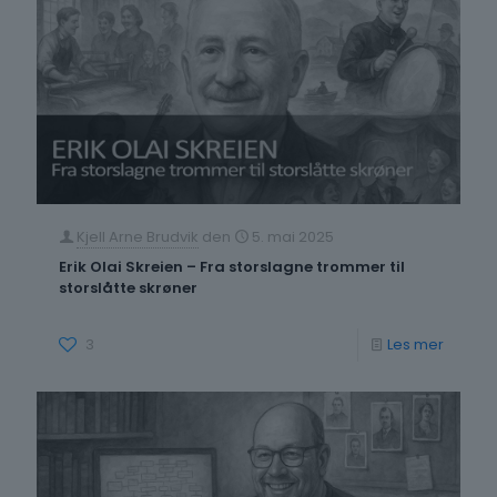
og
endring
Ugifte
mødre
og
«uekte»
barn
Kjell Arne Brudvik
den
5. mai 2025
i
Erik Olai Skreien – Fra storslagne trommer til
norsk
storslåtte skrøner
historie
-
3
Les mer
Erik
Olai
Skreien
–