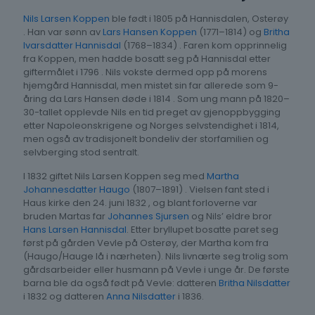
Nils Larsen Koppen
ble født i 1805 på Hannisdalen, Osterøy
. Han var sønn av
Lars Hansen Koppen
(1771–1814) og
Britha
Ivarsdatter Hannisdal
(1768–1834) . Faren kom opprinnelig
fra Koppen, men hadde bosatt seg på Hannisdal etter
giftermålet i 1796 . Nils vokste dermed opp på morens
hjemgård Hannisdal, men mistet sin far allerede som 9-
åring da Lars Hansen døde i 1814 . Som ung mann på 1820–
30-tallet opplevde Nils en tid preget av gjenoppbygging
etter Napoleonskrigene og Norges selvstendighet i 1814,
men også av tradisjonelt bondeliv der storfamilien og
selvberging stod sentralt.
I 1832 giftet Nils Larsen Koppen seg med
Martha
Johannesdatter Haugo
(1807–1891) . Vielsen fant sted i
Haus kirke den 24. juni 1832 , og blant forloverne var
bruden Martas far
Johannes Sjursen
og Nils’ eldre bror
Hans Larsen Hannisdal
. Etter bryllupet bosatte paret seg
først på gården Vevle på Osterøy, der Martha kom fra
(Haugo/Hauge lå i nærheten). Nils livnærte seg trolig som
gårdsarbeider eller husmann på Vevle i unge år. De første
barna ble da også født på Vevle: datteren
Britha Nilsdatter
i 1832 og datteren
Anna Nilsdatter
i 1836.