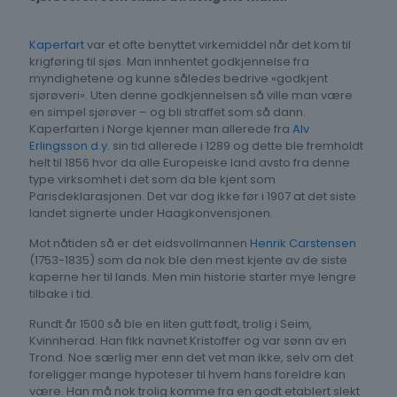
Kaperfart
var et ofte benyttet virkemiddel når det kom til
krigføring til sjøs. Man innhentet godkjennelse fra
myndighetene og kunne således bedrive «godkjent
sjørøveri». Uten denne godkjennelsen så ville man være
en simpel sjørøver – og bli straffet som så dann.
Kaperfarten i Norge kjenner man allerede fra
Alv
Erlingsson d.y.
sin tid allerede i 1289 og dette ble fremholdt
helt til 1856 hvor da alle Europeiske land avsto fra denne
type virksomhet i det som da ble kjent som
Parisdeklarasjonen. Det var dog ikke før i 1907 at det siste
landet signerte under Haagkonvensjonen.
Mot nåtiden så er det eidsvollmannen
Henrik Carstensen
(1753-1835) som da nok ble den mest kjente av de siste
kaperne her til lands. Men min historie starter mye lengre
tilbake i tid.
Rundt år 1500 så ble en liten gutt født, trolig i Seim,
Kvinnherad. Han fikk navnet Kristoffer og var sønn av en
Trond. Noe særlig mer enn det vet man ikke, selv om det
foreligger mange hypoteser til hvem hans foreldre kan
være. Han må nok trolig komme fra en godt etablert slekt