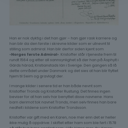
Han er nok dyktig i det han gjør – han gjør rask karriere og
han blir da den første i skrevne kilder som er utnevnt til
stilling som admiral. Han blir derfor siden kjent som
«
Norges første Admiral
». Kristoffer står i tjeneste frem til
rundt 1564 og etter all sannsynlighet så dør han på Äsphylt i
Gärds härad, Kristianstads län i Sverige. Den gangen så lå
dette området under Danmark og det sies at han blir flyttet
hjem til Seim og gravlagt der.
I mange kilder i senere tid er han både nevnt som
Kristoffer Tronds og Kristoffer Rustung. Det finnes ingen
beviser for at han selv har benyttet disse navnene. Hans
barn derimot tok navnet Tronds, men selv finnes han bare
nedfelt i kildene som Kristoffer Trondsson.
Kristoffer var gift med en Karen, noe mer enn det er heller
ikke mulig å oppdrive. I skiftet etter ham som ble ført i 1578