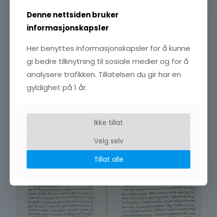
Denne nettsiden bruker
informasjonskapsler
Her benyttes informasjonskapsler for å kunne
Året etter så er han i Tyskland hos
Greve Fredrik «den
gi bedre tilknytning til sosiale medier og for å
fromme» av Pfalz
(1515-1576). Der får han utstedt et
kaperbrev datert 12. februar 1538 og han går nå ut i
analysere trafikken. Tillatelsen du gir har en
kaperfart. Dette holder han på med i snaue 4 år når
gyldighet på 1 år.
Reformasjonen
herjer i Europa – før han i 1542 søker om
benådning av
Kong Christian III
(1503-1559) av Danmark-
Norge. Benådning får han, og han begynner så å jobbe for
Kongen.
Ikke tillat
Velg selv
Tillat alle