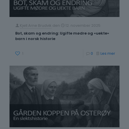
Kjell Arne Brudvik
den
12. november 2025
Bot, skam og endring: Ugifte mødre og «uekte»
barn i norsk historie
-
1
0
Les mer
Bot,
skam
og
endring
Ugifte
mødre
og
«uekte»