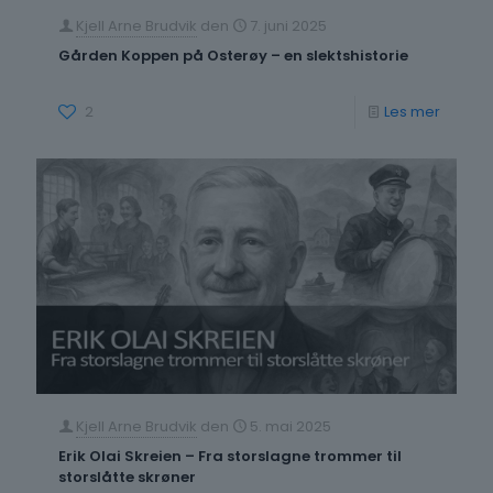
barn
Kjell Arne Brudvik
den
7. juni 2025
i
Gården Koppen på Osterøy – en slektshistorie
norsk
historie
-
2
Les mer
Gårde
Koppe
på
Osterø
–
en
slektshi
Kjell Arne Brudvik
den
5. mai 2025
Erik Olai Skreien – Fra storslagne trommer til
storslåtte skrøner