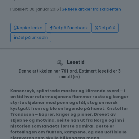
Publisert: 30. januar 2016 |
Se flere artikler fra skribenten
Kopier lenke
Del på Facebook
Del på X
Del på LinkedIn
Lesetid
Denne artikkelen har
761
ord. Estimert lesetid er
3
minutt(er)
Kanonrøyk, splintrede master og klirrende sverd – i
en tid hvor reformasjonens flammer raste og konger
styrte skjebner med penn og stål, steg en norsk
kystgutt frem og ble en legende på havet. Kristoffer
Trondsson – kaprer, kriger og pioner. Drevet av
skjebne og motvind, seilte han ut fra Norge og inn i
historien som landets første admiral. Dette er
fortellingen om flukten, kampene, og den uoffisielle
sjørøveren som skulle bli kongens mann.