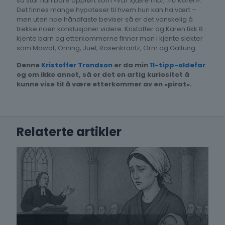
så står hun bare oppført som «
Vår kjære mor, fru Karen
».
Det finnes mange hypoteser til hvem hun kan ha vært –
men uten noe håndfaste beviser så er det vanskelig å
trekke noen konklusjoner videre. Kristoffer og Karen fikk 8
kjente barn og etterkommerne finner man i kjente slekter
som Mowat, Orning, Juel, Rosenkrantz, Orm og Galtung.
Denne
Kristoffer Trondson
er da min
11-tipp-oldefar
og om ikke annet, så er det en artig kuriositet å
kunne vise til å være etterkommer av en «pirat».
Relaterte artikler