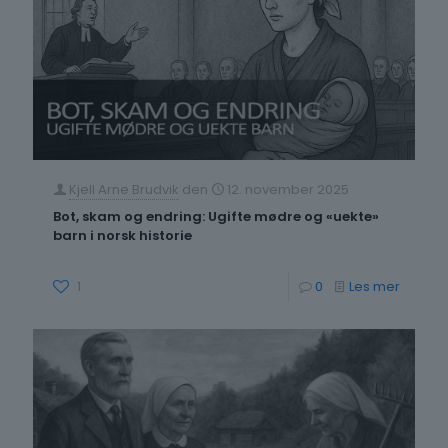
Kjell Arne Brudvik
den
12. november 2025
Bot, skam og endring: Ugifte mødre og «uekte»
barn i norsk historie
-
1
0
Les mer
Bot,
skam
og
endring
Ugifte