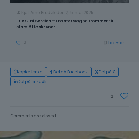
Kjell Arne Brudvik
den
5. mai 2025
Erik Olai Skreien – Fra storslagne trommer til
storslåtte skrøner
-
3
Les mer
Erik
Olai
Skreien
Kopier lenke
Del på Facebook
Del på X
–
Del på LinkedIn
Fra
12
storsla
tromm
Comments are closed.
til
storslåt
skrøne