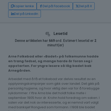
Kopier lenke
Del på Facebook
Del på X
Del på LinkedIn
Lesetid
Denne artikkelen har
669
ord. Estimert lesetid er
2
minutt(er)
Arne Folkebad eller «Badet» på folkemunne hadde
en trang fødsel, og mange harde år foran seg i
oppstarten. For yngre lesere så låg badet bak
Arnegården.
Arbeidet med å få et folkebad var delvis resultat av en
opplysningskampanjer som gikk over landet. Det gikk på
personlig hygiene, og hvor viktig den var for å forebygge
sykdommer. I Ytre Arna ble det holdt folke møte i
september 1905 hvor dr. Krohn hold foredrag om saken. I
salen var det nok av interesserte, og ei nemnd vart valgt
med banksjef Rongved som formann. I 1908 ble badet