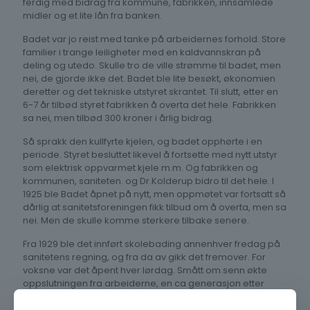
ferdig med bidrag fra kommune, fabrikken, innsamlede
midler og et lite lån fra banken.
Badet var jo reist med tanke på arbeidernes forhold. Store
familier i trange leiligheter med en kaldvannskran på
deling og utedo. Skulle tro de ville strømme til badet, men
nei, de gjorde ikke det. Badet ble lite besøkt, økonomien
deretter og det tekniske utstyret skrantet. Til slutt, etter en
6-7 år tilbød styret fabrikken å overta det hele. Fabrikken
sa nei, men tilbød 300 kroner i årlig bidrag.
Så sprakk den kullfyrte kjelen, og badet opphørte i en
periode. Styret besluttet likevel å fortsette med nytt utstyr
som elektrisk oppvarmet kjele m.m. Og fabrikken og
kommunen, saniteten. og Dr.Kolderup bidro til det hele. I
1925 ble Badet åpnet på nytt, men oppmøtet var fortsatt så
dårlig at sanitetsforeningen fikk tilbud om å overta, men sa
nei. Men de skulle komme sterkere tilbake senere.
Fra 1929 ble det innført skolebading annenhver fredag på
sanitetens regning, og fra da av gikk det fremover. For
voksne var det åpent hver lørdag. Smått om senn økte
oppslutningen fra arbeiderne, en ca generasjon etter
åpningen. Det ble holdt nye folkemøter med foredrag av
dr.Øverland og dr. Kolderup om viktigheten av god