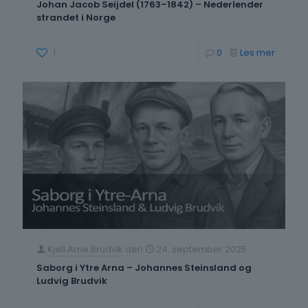
Johan Jacob Seijdel (1763–1842) – Nederlender
norsk
strandet i Norge
historie
-
1
0
Les mer
Johan
Jacob
Seijdel
(1763–
1842)
–
Nederl
strande
i
Kjell Arne Brudvik
den
24. september 2025
Norge
Saborg i Ytre Arna – Johannes Steinsland og
Ludvig Brudvik