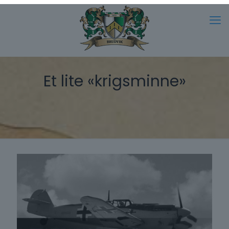
Et lite «krigsminne»