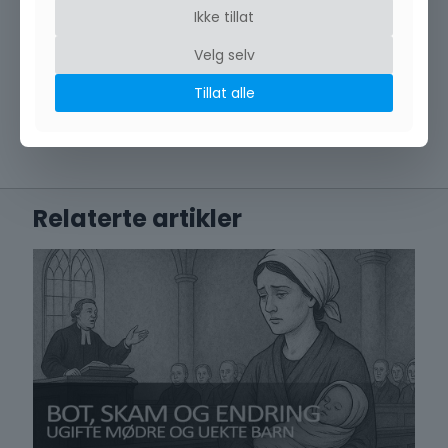
Ikke tillat
Det hadde vært bombeangrep mot Bergen en tid i
forveien, rettet mot ubåtbunkeren på Laksevåg, men det
Velg selv
er jo langt fra Hauglandsvannet.
Tillat alle
Kanskje en engelsk flyger bare hadde dumpet den før han
dro hjem, mulighetene er mange.
Relaterte artikler