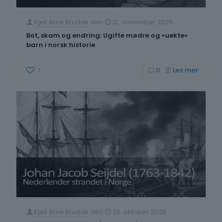
Kjell Arne Brudvik
den
12. november 2025
Bot, skam og endring: Ugifte mødre og «uekte»
barn i norsk historie
-
1
0
Les mer
Bot,
skam
og
endring
Ugifte
mødre
og
«uekte»
barn
Kjell Arne Brudvik
den
26. oktober 2025
i