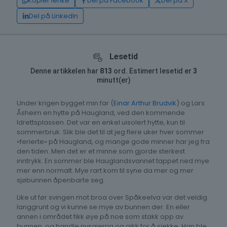
Kopier lenke
Del på Facebook
Del på X
Del på LinkedIn
Lesetid
Denne artikkelen har
813
ord. Estimert lesetid er
3
minutt(er)
Under krigen bygget min far (
Einar Arthur Brudvik
) og Lars
Åsheim en hytte på Haugland, ved den kommende
Idrettsplassen. Det var en enkel uisolert hytte, kun til
sommerbruk. Slik ble det til at jeg flere uker hver sommer
«ferierte» på Haugland, og mange gode minner har jeg fra
den tiden. Men det er et minne som gjorde sterkest
inntrykk. En sommer ble Hauglandsvannet tappet ned mye
mer enn normalt. Mye rart kom til syne da mer og mer
sjøbunnen åpenbarte seg.
Like ut før svingen mot broa over Spåkeelva var det veldig
langgrunt og vi kunne se mye av bunnen der. En eller
annen i området fikk øye på noe som stakk opp av
bunnen, og handle nysgjerrig og gikk for å sjekke. Han ble